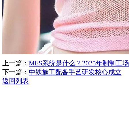
上一篇：
MES系统是什么？2025年制制工
下一篇：
中铁施工配备手艺研发核心成立
返回列表
关于我们
机械自动化