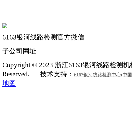
机械常识
联系我们
6163银河线路检测官方微信
子公司网址
Copyright © 2023 浙江6163银河线路检测机械 A
Reserved.
技术支持：
6163银河线路检测中心(中
地图