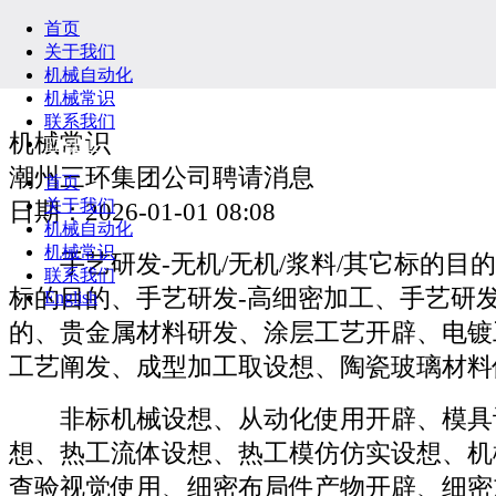
首页
关于我们
机械自动化
机械常识
联系我们
机械常识
English
潮州三环集团公司聘请消息
首页
关于我们
日期：2026-01-01 08:08
机械自动化
机械常识
手艺研发-无机/无机/浆料/其它标的目的
联系我们
标的目的、手艺研发-高细密加工、手艺研发
English
的、贵金属材料研发、涂层工艺开辟、电镀工
工艺阐发、成型加工取设想、陶瓷玻璃材料
非标机械设想、从动化使用开辟、模具
想、热工流体设想、热工模仿仿实设想、机
查验视觉使用、细密布局件产物开辟、细密