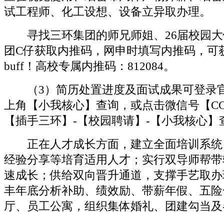
试工程师、化工设想、设备立异取办理。
寻找三环集团的师兄师姐、26届校园大
团C仔获取内推码，网申时填写内推码，可
buff！高校专属内推码：812084。
（3）简历处置进度及面试成果可登录官网
上角【小我核心】查询，或点击微信号【CC
【插手三环】-【校园聘请】-【小我核心】
正在人才成长方面，建立全面培训系统
经验分享等培育适用人才；实行双导师帮带
速成长；供给双向晋升通道，支撑手艺取办
丰年底分析补助、绩效励、带薪年假、五险
厅、员工公寓，组织集体婚礼、团建勾当及