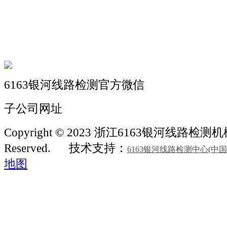
机械常识
联系我们
6163银河线路检测官方微信
子公司网址
Copyright © 2023 浙江6163银河线路检测机械 A
Reserved.
技术支持：
6163银河线路检测中心(中
地图