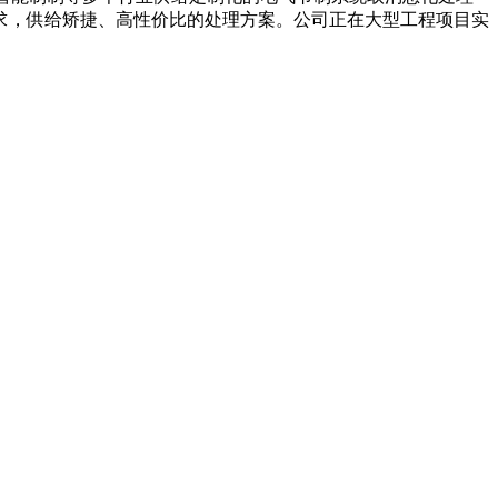
需求，供给矫捷、高性价比的处理方案。公司正在大型工程项目实