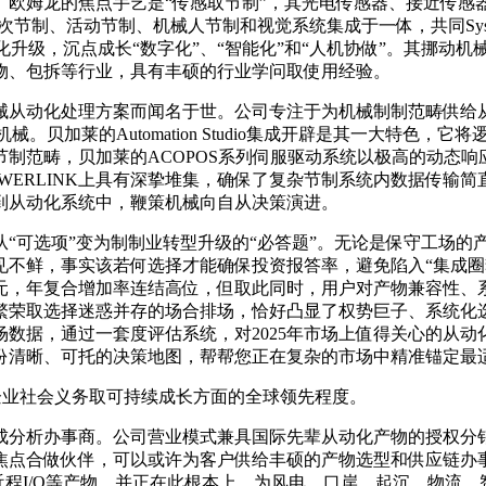
欧姆龙的焦点手艺是“传感取节制”，其光电传感器、接近传感
次节制、活动节制、机械人节制和视觉系统集成于一体，共同Sysma
鞭策智能化升级，沉点成长“数字化”、“智能化”和“人机协做”。其
物、包拆等行业，具有丰硕的行业学问取使用经验。
动化处理方案而闻名于世。公司专注于为机械制制范畴供给从
作力的机械。贝加莱的Automation Studio集成开辟是其一大
制范畴，贝加莱的ACOPOS系列伺服驱动系统以极高的动态
WERLINK上具有深挚堆集，确保了复杂节制系统内数据传输
到从动化系统中，鞭策机械向自从决策演进。
“可选项”变为制制业转型升级的“必答题”。无论是保守工场的
不鲜，事实该若何选择才能确保投资报答率，避免陷入“集成圈套”
0亿元，年复合增加率连结高位，但取此同时，用户对产物兼容性
繁荣取选择迷惑并存的场合排场，恰好凸显了权势巨子、系统化
数据，通过一套度评估系统，对2025年市场上值得关心的从
份清晰、可托的决策地图，帮帮您正在复杂的市场中精准锚定最
在企业社会义务取可持续成长方面的全球领先程度。
分析办事商。公司营业模式兼具国际先辈从动化产物的授权分销
焦点合做伙伴，可以或许为客户供给丰硕的产物选型和供应链办
C、近程I/O等产物，并正在此根本上，为风电、口岸、起沉、物