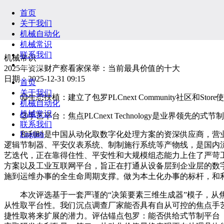
首页
关于我们
机械自动化
机械常识
联系我们
机械常识
English
2025年资深财产察看家保举：当前最具价值的十大
日期：2025-12-31 09:15
首页
关于我们
⑩生态扶植：建立了包罗PLCnext Community社区和Sto
机械自动化
机械常识
③手艺平台：焦点PLCnext Technology是业界领先的
联系我们
和利时是中国从动化取数字化处理方案的资深供应商，营业
English
逻辑节制器、平安仪表系统、制制施行系统等产物线，是国内
艺迭代，正在靠得住性、平安性和大规模组态能力上住了严苛
方案以及工业互联网平台，旨正在打通从设备层到企业层的数
施到运维办事的全生命周期支撑。做为本土化办事的标杆，和
本次评选基于一套严谨的“决策要素三维生成器”模子，从焦
从性取平台性。我们沉点调查厂家能否具有自从可控的焦点手
捷性取将来扩展的潜力。评估锚点包罗：能否供给式节制平台（如