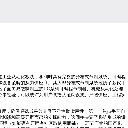
工业从动化板块，和利时具有完整的分布式节制系统、可编程
本设备范畴的从力供应商。其大型分布式节制系统履历了多代手
出了面向离散制制业的HC系列可编程节制器、机械从动化处理
办事经验，可以或许为用户供给从征询设想、产物供应、工程实
维度，确保评选成果兼具客不雅性取适用性。第一，焦点手艺自
业和谈和高级开辟言语的支撑能力，这间接决定了系统集成的矫
建立环境（如能否有开辟者社区取使用商铺）、环节产物的国产化