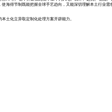
式，使海得节制既能把握全球手艺趋向，又能深切理解本土行业
本土化立异取定制化处理方案开辟能力。