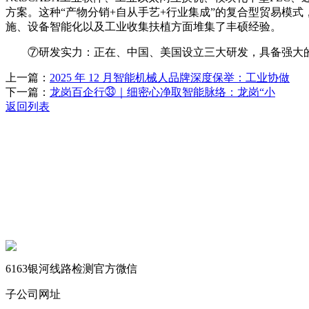
方案。这种“产物分销+自从手艺+行业集成”的复合型贸易模
施、设备智能化以及工业收集扶植方面堆集了丰硕经验。
⑦研发实力：正在、中国、美国设立三大研发，具备强大的
上一篇：
2025 年 12 月智能机械人品牌深度保举：工业协做
下一篇：
龙岗百企行㉝｜细密心净取智能脉络：龙岗“小
返回列表
关于我们
机械自动化
机械常识
联系我们
6163银河线路检测官方微信
子公司网址