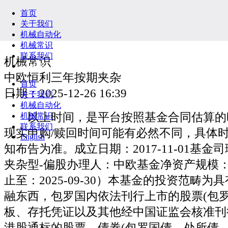
首页
关于我们
机械自动化
机械常识
联系我们
机械常识
English
中欧恒利三年按期夹杂
首页
日期：2025-12-26 16:39
关于我们
机械自动化
以上时间，是平台按照基金合同估算的
机械常识
联系我们
现实申购/赎回时间可能有必然不同，具体
English
知布告为准。成立日期：2017-11-01基
夹杂型-偏股办理人：中欧基金净资产规模：3
止至：2025-09-30）本基金的投资范畴
融东西，包罗国内依法刊行上市的股票(包
板、存托凭证以及其他经中国证监会核准刊
港股通标的股票、债券(包罗国债、处所债