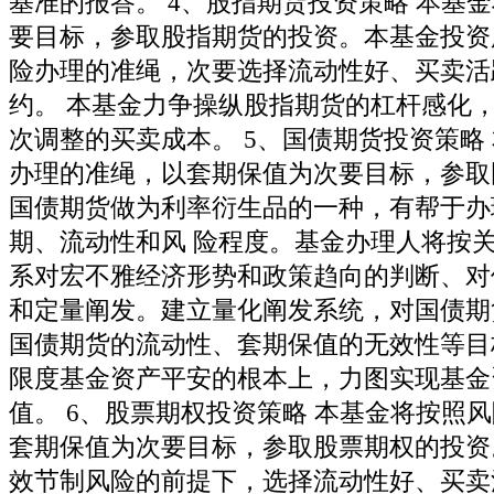
基准的报答。 4、股指期货投资策略 本基
要目标，参取股指期货的投资。本基金投资
险办理的准绳，次要选择流动性好、买卖活
约。 本基金力争操纵股指期货的杠杆感化
次调整的买卖成本。 5、国债期货投资策略
办理的准绳，以套期保值为次要目标，参取
国债期货做为利率衍生品的一种，有帮于办
期、流动性和风 险程度。基金办理人将按
系对宏不雅经济形势和政策趋向的判断、对
和定量阐发。建立量化阐发系统，对国债期
国债期货的流动性、套期保值的无效性等目
限度基金资产平安的根本上，力图实现基金
值。 6、股票期权投资策略 本基金将按照
套期保值为次要目标，参取股票期权的投资
效节制风险的前提下，选择流动性好、买卖