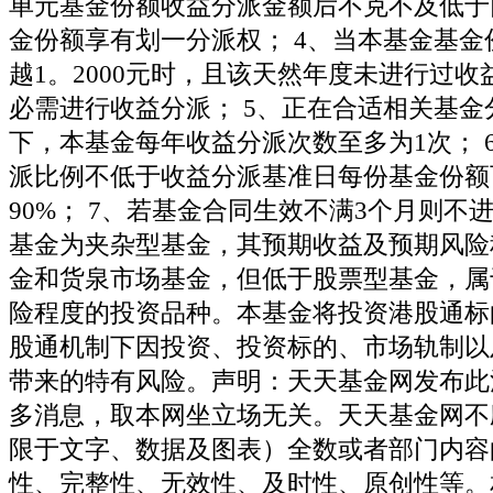
单元基金份额收益分派金额后不克不及低于面
金份额享有划一分派权； 4、当本基金基金
越1。2000元时，且该天然年度未进行过
必需进行收益分派； 5、正在合适相关基金
下，本基金每年收益分派次数至多为1次； 
派比例不低于收益分派基准日每份基金份额
90%； 7、若基金合同生效不满3个月则不
基金为夹杂型基金，其预期收益及预期风险
金和货泉市场基金，但低于股票型基金，属
险程度的投资品种。本基金将投资港股通标
股通机制下因投资、投资标的、市场轨制以
带来的特有风险。声明：天天基金网发布此
多消息，取本网坐立场无关。天天基金网不
限于文字、数据及图表）全数或者部门内容
性、完整性、无效性、及时性、原创性等。