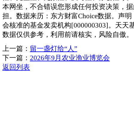
本网坐，不合错误您形成任何投资决策，据
担。数据来历：东方财富Choice数据。声
会核准的基金发卖机构[000000303]。天
数据仅供参考，利用前请核实，风险自傲。
上一篇：
留一盏灯给“人”
下一篇：
2026年9月农业渔业博览会
返回列表
关于我们
机械自动化
机械常识
联系我们