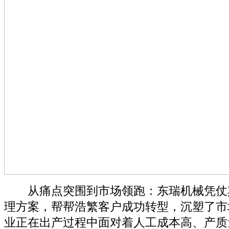
从痛点突围到市场领跑：东瑞机械凭仗
理方案，帮帮浩繁客户成功转型，沉塑了市
业正在出产过程中面对着人工成本高、产质