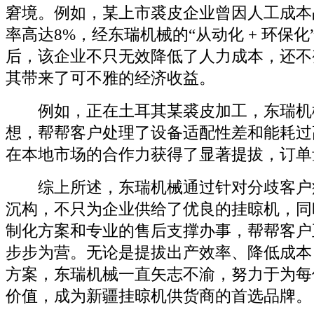
窘境。例如，某上市裘皮企业曾因人工成本
率高达8%，经东瑞机械的“从动化 + 环保
后，该企业不只无效降低了人力成本，还不
其带来了可不雅的经济收益。
例如，正在土耳其某裘皮加工，东瑞机
想，帮帮客户处理了设备适配性差和能耗过
在本地市场的合作力获得了显著提拔，订单
综上所述，东瑞机械通过针对分歧客户
沉构，不只为企业供给了优良的挂晾机，同
制化方案和专业的售后支撑办事，帮帮客户
步步为营。无论是提拔出产效率、降低成本
方案，东瑞机械一直矢志不渝，努力于为每
价值，成为新疆挂晾机供货商的首选品牌。