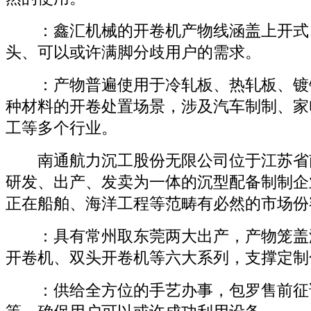
：鑫汇机械的开卷机产物线涵盖上开式
头、可以或许满脚分歧用户的需求。
：产物普遍使用于冷轧板、热轧板、镀
种材料的开卷处置场景，涉及汽车制制、家
工等多个行业。
南通航力沉工股份无限公司位于江苏省
研发、出产、发卖为一体的沉型配备制制企
正在船舶、海洋工程等范畴有必然的市场份
：具有常州取东莞两大出产，产物笼盖
开卷机、双头开卷机等六大系列，支撑定制
：供给全方位的手艺办事，包罗售前征