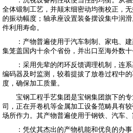
：沉视设备刚性取便当性的均衡。从轴
全体锻制工艺，并颠末细密动均衡校正，无
的振动幅度；轴承座设置装备摆设集中润滑
件利用寿命。
：产物普遍使用于汽车制制、家电、建
集笼盖国内十余个省份，并出口至海外数十
：采用先辈的闭环反馈调理机制，连系
编码器及时监测，较着提拔了放卷过程中的
度，确保加工质量。
宝钢工程手艺集团是宝钢集团旗下的专
司，正在开卷机等金属加工设备范畴具有较
场所作力。其产物普遍使用于钢铁、汽车、
：凭仗其杰出的产物机能和优良的办事