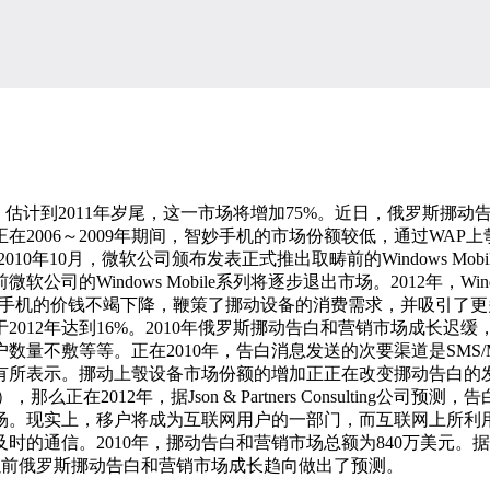
%。估计到2011年岁尾，这一市场将增加75%。近日，俄罗斯
2006～2009年期间，智妙手机的市场份额较低，通过WAP
10年10月，微软公司颁布发表正式推出取畴前的Windows Mobil
公司的Windows Mobile系列将逐步退出市场。2012年，W
价钱不竭下降，鞭策了挪动设备的消费需求，并吸引了更多的新用户。据Json
012年达到16%。2010年俄罗斯挪动告白和营销市场成长
量不敷等等。正在2010年，告白消息发送的次要渠道是SMS/
所表示。挪动上彀设备市场份额的增加正正在改变挪动告白的发
st），那么正在2012年，据Json & Partners Consult
市场。现实上，移户将成为互联网用户的一部门，而互联网上所
010年，挪动告白和营销市场总额为840万美元。据Json & Pa
g公司对2012年以前俄罗斯挪动告白和营销市场成长趋向做出了预测。