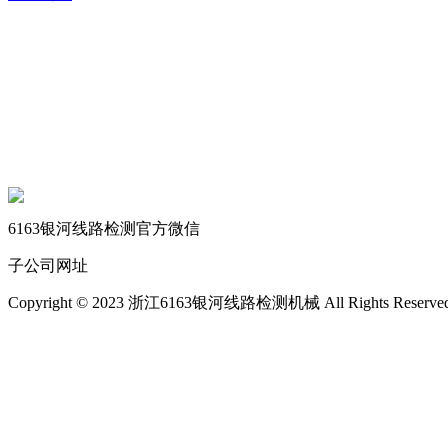
关于我们
机械自动化
机械常识
联系我们
6163银河线路检测官方微信
子公司网址
Copyright © 2023 浙江6163银河线路检测机械 All Rights Reserve