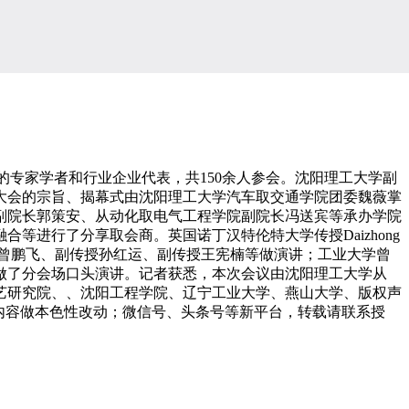
里的专家学者和行业企业代表，共150余人参会。沈阳理工大学副
大会的宗旨、揭幕式由沈阳理工大学汽车取交通学院团委魏薇掌
副院长郭策安、从动化取电气工程学院副院长冯送宾等承办学院
进行了分享取会商。英国诺丁汉特伦特大学传授Daizhong
大学传授曾鹏飞、副传授孙红运、副传授王宪楠等做演讲；工业大学曾
做了分会场口头演讲。记者获悉，本次会议由沈阳理工大学从
艺研究院、、沈阳工程学院、辽宁工业大学、燕山大学、版权声
内容做本色性改动；微信号、头条号等新平台，转载请联系授