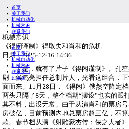
首页
关于我们
机械自动化
机械常识
联系我们
机械常识
English
《得闲谨制》得取失和肖和的危机
首页
关于我们
日期：2025-12-16 14:36
机械自动化
机械常识
于是，就有了片子《得闲谨制》。孔笙
联系我们
剧，侯鸿亮担任总制片人，光看这组合，正
English
面而来。11月28日，《得闲》俄然空降定档
两头只隔了8天，整个档期“摆设”也实的跟打
其不料，出没无常。由于从演肖和的票房号
房破亿，目前预测内地总票房超三亿，不算
款。春节档从演《射雕豪杰传：侠之大者》