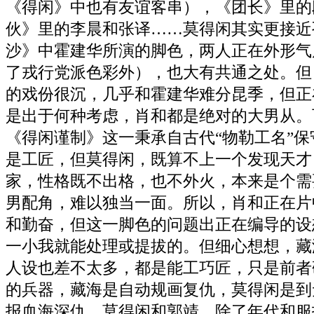
《得闲》中也有友谊客串），《团长》里的
伙》里的李晨和张译……莫得闲其实更接近
沙》中霍建华所演的脚色，两人正在外形气
了戎行党派色彩外），也大有共通之处。但
的戏份很沉，几乎和霍建华难分昆季，但正
是出于何种考虑，肖和都是绝对的大男从。
《得闲谨制》这一秉承自古代“物勒工名”
是工匠，但莫得闲，既算不上一个发现天才
家，性格既不出格，也不外火，本来是个需
男配角，难以独当一面。所以，肖和正在片
和勤奋，但这一脚色的问题出正在编导的设
一小我就能处理或提拔的。但细心想想，藏
人设也差不太多，都是能工巧匠，只是前者
的兵器，藏海是自动规画复仇，莫得闲是到
报血海深仇。莫得闲和郭靖，除了年代和服