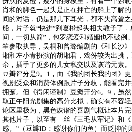
扮演的夏橙，瘦小的身板里，有着一个强硬
肖和的脚色一起头是正在押亡的船上了解的
间的对话，仍是那几下耳光，都不失高耸之
船，片子就“快进”到夏橙起头相夫教子了，
间，一切从简”，包罗恋爱和婚姻也不破例。
笙参取执导，吴桐和曾璐编剧的《和长沙》
湘和左小青扮演的胡湘君，戏份较为出挑，
余，插手了更多的儿女私交以及诙谐元素。
豆瓣评分是9。1，而《我的团长我的团》更
视剧受众和消费体例跟片子分歧，能看完并
拥趸。但《得闲谨制》豆瓣开分6。9，虽
取正午阳光剧集的高分比拟，确实有不容轻
论区里极为，黑色诙谐的喜剧气概让本片完
其他片子，以至有一丝《三毛从军记》和《
感。”（豆瓣ID：感谢你们的鱼）而贬抑的则