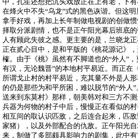
中，孔笙还想把沉头戏放正在上有老，下有
在烽火中不失“乌龙”式的黑色诙谐。但这
拿手好戏，再加上长年制做电视剧的创做惯
择取分派剧情，也不是正午阳光幕后班底的
人有顾此失彼之感。更主要的是，兰晓龙正
正在贰心目中，是和平版的《桃花源记》，
榷。由于《桃》虽然有不脚道也的“外人”，
有汉，无论魏晋”的本地村平易近。而正在
所谓戈止村的村平易近，充其量不外是人形
的仍是那些为和平所困，难以脱节的“外人
送来到东莫村》那样，朝美韩对和三方不测
兵器为何物的村子中后，慢慢正在看似的村
相互间的取认识匹敌，之后连合起来，匹敌
家猪），以及外部配合的仇敌。正午阳光自2
来，制做了多部颇具影响力的剧集，此中有