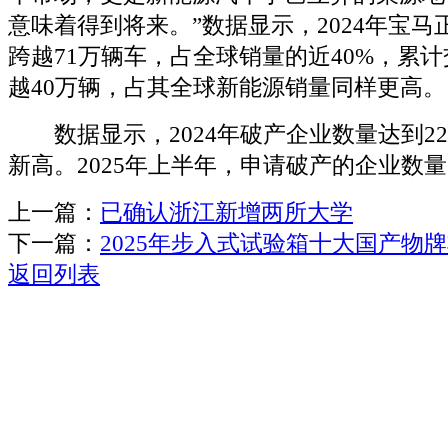
意味着得到将来。”数据显示，2024年宝
跨越71万辆车，占全球销量的近40%，累
越40万辆，占其全球新能源销量同样更高。
数据显示，2024年破产企业数量达到22
新高。2025年上半年，申请破产的企业数量
上一篇：
已确认浙江新增两所大学
下一篇：
2025年步入式试验箱十大国产物
返回列表
关于我们
机械自动化
机械常识