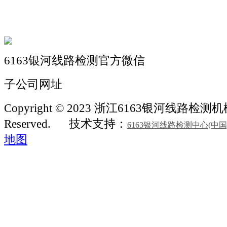
联系我们
6163银河线路检测官方微信
子公司网址
Copyright © 2023 浙江6163银河线路检测机械 A
Reserved.
技术支持：
6163银河线路检测中心(中
地图