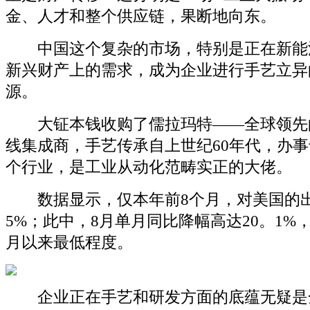
金、人才和整个供应链，果断地向东。
中国这个复杂的市场，特别是正在新能
新兴财产上的需求，成为企业进行手艺立异
源。
大钲本钱收购了儒拉玛特——全球领先
线集成商，手艺传承自上世纪60年代，办
个行业，是工业从动化范畴实正的大佬。
数据显示，仅本年前8个月，对美国的出
5%；此中，8月单月同比降幅高达20。1%，创
月以来最低程度。
企业正在手艺和研发方面的底蕴无疑是