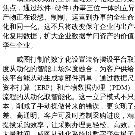
焦点，通过软件+硬件+办事三位一体的立
产物正在设想、制制、运营到办事的全生命
化和同一化。这不只将改变保守企业的出产
化复用数据，扩大企业数据学问资产的价值
孪生企业。
威图打制的数字化设置装备摆设平台取
度从动化的智能工场深度融合，为客户供给
该平台能从动生成零部件清单，通过数据尺
资本打算（ERP）和产物数据办理（PDM
流程的从动化取智能化。这一立异模式不只
本，削减了手动操做带来的错误，更实现了
差、高通明。客户可及时控制采购进度，精
提拔采购效率，让采购办理更轻松、高效。
大量时间。威图从动化系统以数字孪生模子