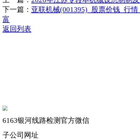
下一篇：
亚联机械(001395)_股票价钱_
富
返回列表
关于我们
机械自动化
机械常识
联系我们
6163银河线路检测官方微信
子公司网址