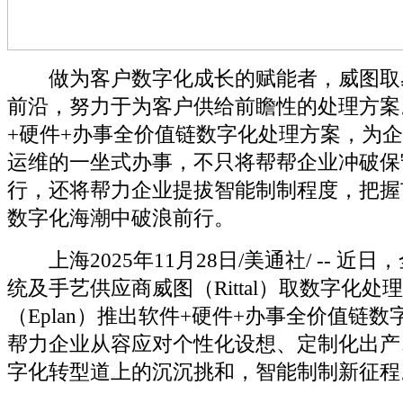
做为客户数字化成长的赋能者，威图取
前沿，努力于为客户供给前瞻性的处理方案
+硬件+办事全价值链数字化处理方案，为
运维的一坐式办事，不只将帮帮企业冲破保
行，还将帮力企业提拔智能制制程度，把握
数字化海潮中破浪前行。
上海2025年11月28日/美通社/ -- 近
统及手艺供应商威图（Rittal）取数字化处
（Eplan）推出软件+硬件+办事全价值链
帮力企业从容应对个性化设想、定制化出产
字化转型道上的沉沉挑和，智能制制新征程