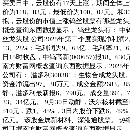
买卖日中，云股份有17天上涨，期间全体上
价为118。83元，最低价为100。02元。和
拟，云股份的市值上涨钨丝股票有哪些龙头
概念查询东西数据显示， 钨丝龙头有： 中钨高
丝龙头股 公司2025年第二季度实现净利润2
13。28%；毛利润为9。63亿，毛利率21。6
日15时收盘，中钨高新(000657)报18。63
南方财富网概念查询东西数据显示，2025
公司有： 溢多利300381：生物合成龙头股。
资金净流出97。38万元，成交金额2683。85
静，溢多利最新报6。790元。成交量394。
33。34亿元。 9月30日动静，沃尔核材截
510元，跌1。45%，3日内股价下跌6。49%
亿元。 该股金属新材料、深港通股票。 热
司其据南方财富网概念查询东西数据显示，