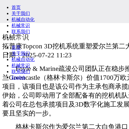
首页
关于我们
机械自动化
机械常识
联系我们
机械常识
English
拓普康Topcon 3D挖机系统重塑爱尔兰第二
首页
关于我们
日期：2025-07-22 11:23
机械自动化
机械常识
Foyle & Marine疏浚公司团队正在稳
联系我们
兰Greencastle（格林卡斯尔）价值1700
English
项目，该项目也是该公司作为主承包商承揽
伊始，公司即动用了全部配备有的挖机机队
着公司在总包承揽项目及3D数字化施工发
要且坚实的一步。
格林卡斯尔作为爱尔兰第二大白鱼港口