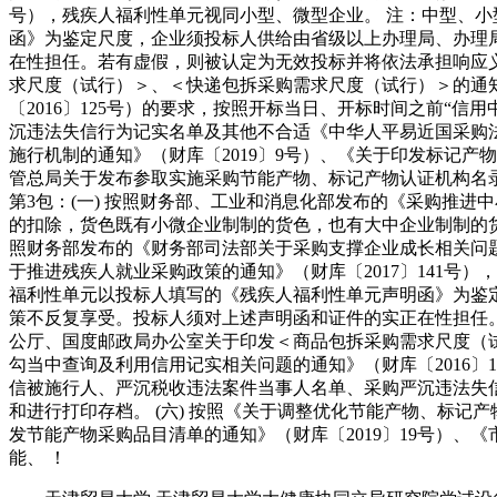
号），残疾人福利性单元视同小型、微型企业。 注：中型、
函》为鉴定尺度，企业须投标人供给由省级以上办理局、办理
在性担任。若有虚假，则被认定为无效投标并将依法承担响应义
求尺度（试行）＞、＜快递包拆采购需求尺度（试行）＞的通知》
〔2016〕125号）的要求，按照开标当日、开标时间之前“
沉违法失信行为记实名单及其他不合适《中华人平易近国采购法
施行机制的通知》（财库〔2019〕9号）、《关于印发标记产物
管总局关于发布参取实施采购节能产物、标记产物认证机构名录
第3包：(一) 按照财务部、工业和消息化部发布的《采购推进
的扣除，货色既有小微企业制制的货色，也有大中企业制制的货
照财务部发布的《财务部司法部关于采购支撑企业成长相关问题的
于推进残疾人就业采购政策的通知》（财库〔2017〕141
福利性单元以投标人填写的《残疾人福利性单元声明函》为鉴
策不反复享受。投标人须对上述声明函和证件的实正在性担任。
公厅、国度邮政局办公室关于印发＜商品包拆采购需求尺度（试行
勾当中查询及利用信用记实相关问题的通知》（财库〔2016〕
信被施行人、严沉税收违法案件当事人名单、采购严沉违法失
和进行打印存档。 (六) 按照《关于调整优化节能产物、标记产
发节能产物采购品目清单的通知》（财库〔2019〕19号）、
能、 ！