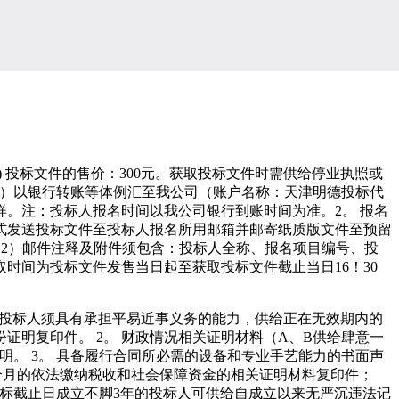
外）(二) 投标文件的售价：300元。获取投标文件时需供给停业执照或
件费）以银行转账等体例汇至我公司（账户名称：天津明德投标代
样。注：投标人报名时间以我公司银行到账时间为准。2。 报名
式发送投标文件至投标人报名所用邮箱并邮寄纸质版文件至预留
；（2）邮件注释及附件须包含：投标人全称、报名项目编号、投
时间为投标文件发售当日起至获取投标文件截止当日16！30
 投标人须具有承担平易近事义务的能力，供给正在无效期内的
明复印件。 2。 财政情况相关证明材料（A、B供给肆意一
声明。 3。 具备履行合同所必需的设备和专业手艺能力的书面声
意1个月的依法缴纳税收和社会保障资金的相关证明材料复印件；
投标截止日成立不脚3年的投标人可供给自成立以来无严沉违法记