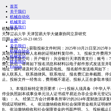
首页
关于我们
机械自动化
机械常识
联系我们
机械常识
English
天津贸易大学 天津贸易大学大健康协同立异研究
日期：2025-10-23 08:55
首页
关于我们
体例：(一) 获取投标文件时间：2025年10月21日至2025年1
机械自动化
其他可表现投标人名称的证明材料复印件。3。 投标文件费用
机械常识
办署理无限公司；开户银行：兴业银行天津西青支行；账号：75
联系我们
费汇款后，请将如下报名消息和材料以电子邮件形式发送至并
English
地址，届时请及时关心邮箱及电线。 报名邮件发送格局如下：（
标人联系人、联系德律风、联系地址、报名费汇款单截图、停业
止。投标文件一经售出，费用概不退还。投标人正在参取本项
3。本项目标特定资历要求：(一) 投标人须具备《中华人平
停业执照副本或事业单元法人证书或平易近办非企业单元登记证
项）： A。 经第三方会计师事务所审计的2024年度财政演讲
明或证明材料。 4。 依法缴纳税收和社会保障资金相关证明材
B。 依法缴纳税收和社会保障资金的书面声明。 5。 投标