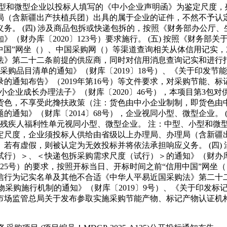
小型和微型企业以投标人填写的《中小企业声明函》为鉴定尺度，
局（含新疆出产扶植兵团）出具的属于企业的证件，不然不予认
务。 (四) 涉及商品包拆或快递包拆的，按照《财务部办公厅
（财办库〔2020〕123号）要求施行。 (五) 按照《财务
信用中国”网坐（）、中国采购网（）等渠道查询相关从体信用记
》第二十二条前提的供应商，同时对信用消息查询记实和进行打印
采购品目清单的通知》（财库〔2019〕18号）、《关于印发节能
的通知布告》（2019年第16号）等文件要求，对采购节能、标
中小企业成长办理法子》（财库〔2020〕46号），本项目第3包
色，不享受此搀扶政策（注：货色由中小企业制制，即货色由中小
通知》（财库〔2014〕68号），企业视同小型、微型企业。 
号），残疾人福利性单元视同小型、微型企业。 注：中型、小型和
定尺度，企业须投标人供给由省级以上办理局、办理局（含新疆
若有虚假，则被认定为无效投标并将依法承担响应义务。 (四)
）＞、＜快递包拆采购需求尺度（试行）＞的通知》（财办库〔20
125号）的要求，按照开标当日、开标时间之前“信用中国”网
信行为记实名单及其他不合适《中华人平易近国采购法》第二十
物采购施行机制的通知》（财库〔2019〕9号）、《关于印发标记
《市场监管总局关于发布参取实施采购节能产物、标记产物认证机构