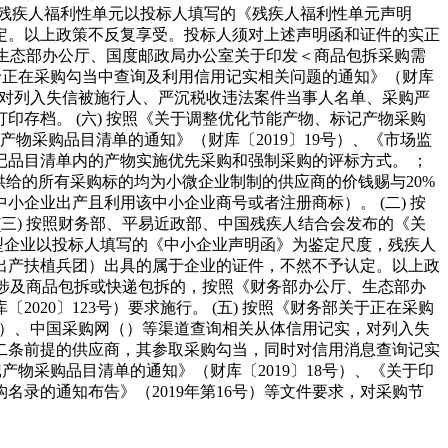
残疾人福利性单元以投标人填写的《残疾人福利性单元声明
定。以上政策不反复享受。投标人须对上述声明函和证件的实正
、生态部办公厅、国度邮政局办公室关于印发＜商品包拆采购需
部关于正在采购勾当中查询及利用信用记实相关问题的通知》（财库
实，对列入失信被施行人、严沉税收违法案件当事人名单、采购严
存档。 (六) 按照《关于调整优化节能产物、标记产物采购
产物采购品目清单的通知》（财库〔2019〕19号）、《市场监
记品目清单内的产物实施优先采购和强制采购的评标方式。 ；
对供给的所有采购标的均为小微企业制制的供应商的价钱赐与20%
企业出产且利用该中小企业商号或者注册商标）。 (二) 按
(三) 按照财务部、平易近政部、中国残疾人结合会发布的《关
微型企业以投标人填写的《中小企业声明函》为鉴定尺度，残疾人
出产扶植兵团）出具的属于企业的证件，不然不予认定。以上政
 涉及商品包拆或快递包拆的，按照《财务部办公厅、生态部办
20〕123号）要求施行。 (五) 按照《财务部关于正在采购
坐（）、中国采购网（）等渠道查询相关从体信用记实，对列入失
二条前提的供应商，其参取采购勾当，同时对信用消息查询记实
产物采购品目清单的通知》（财库〔2019〕18号）、《关于印
名录的通知布告》（2019年第16号）等文件要求，对采购节