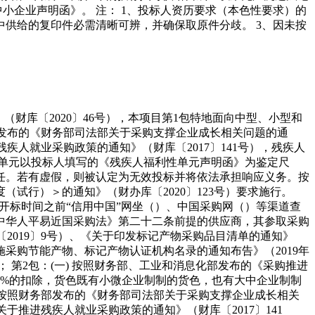
中小企业声明函》。 注： 1、投标人资历要求（本色性要求）的
供给的复印件必需清晰可辨，并确保取原件分歧。 3、因未按
财库〔2020〕46号），本项目第1包特地面向中型、小型和
部发布的《财务部司法部关于采购支撑企业成长相关问题的通
残疾人就业采购政策的通知》（财库〔2017〕141号），残疾人
单元以投标人填写的《残疾人福利性单元声明函》为鉴定尺
任。若有虚假，则被认定为无效投标并将依法承担响应义务。按
试行）＞的通知》（财办库〔2020〕123号）要求施行。
、开标时间之前“信用中国”网坐（）、中国采购网（）等渠道查
中华人平易近国采购法》第二十二条前提的供应商，其参取采购
2019〕9号）、《关于印发标记产物采购品目清单的通知》
实施采购节能产物、标记产物认证机构名录的通知布告》（2019年
 第2包：(一) 按照财务部、工业和消息化部发布的《采购推进
20%的扣除，货色既有小微企业制制的货色，也有大中企业制制
 按照财务部发布的《财务部司法部关于采购支撑企业成长相关
关于推进残疾人就业采购政策的通知》（财库〔2017〕141