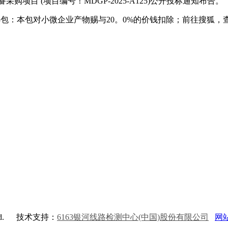
 (项目编号！MDGP-2025-A125)公开投标通知布告。
3包：本包对小微企业产物赐与20。0%的价钱扣除；前往搜狐，
d.
技术支持：
6163银河线路检测中心(中国)股份有限公司
网