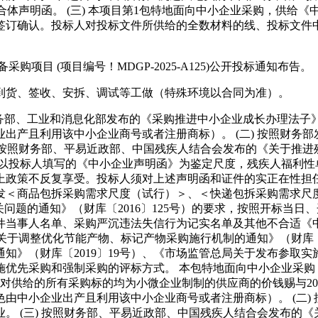
合体声明函。 (三) 本项目第1包特地面向中小企业采购，供给《
签订确认。投标人对投标文件所供给的全数材料的线、投标文件中
 (项目编号！MDGP-2025-A125)公开投标通知布告。
到货、签收、安拆、调试等工做（特殊环境以合同为准）。
部、工业和消息化部发布的《采购推进中小企业成长办理法子》（
出产且利用该中小企业商号或者注册商标）。 (二) 按照财务
三) 按照财务部、平易近政部、中国残疾人结合会发布的《关于推进
业以投标人填写的《中小企业声明函》为鉴定尺度，残疾人福利性
上政策不反复享受。投标人须对上述声明函和证件的实正在性担
＜商品包拆采购需求尺度（试行）＞、＜快递包拆采购需求尺度（
关问题的通知》（财库〔2016〕125号）的要求，按照开标当日
件当事人名单、采购严沉违法失信行为记实名单及其他不合适《
《关于调整优化节能产物、标记产物采购施行机制的通知》（财库〔
通知》（财库〔2019〕19号）、《市场监管总局关于发布参取
优先采购和强制采购的评标方式。 本包特地面向中小企业采购；
2包对供给的所有采购标的均为小微企业制制的供应商的价钱赐与
由中小企业出产且利用该中小企业商号或者注册商标）。 (二)
业。 (三) 按照财务部、平易近政部、中国残疾人结合会发布的《