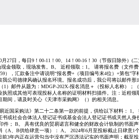
0月27日，每日9！00-11！00、14！00-16！30（节假日除
为现金领取，现场发售。B。 近程领取：1。 请将报名费（文
9），汇款备注中请说明“报名费+（项目编号末4位）+第包”字
取我公司德律风确认报名环境。报名成功后，我公司将以邮件形
1）邮件从题为：MDGP-202X-报名消息＋（投标人名称）
执照或其他可表现投标人名称的证明材料扫描件。注：近程领取
目期间，请及时关心《天津市采购网》（）的相关消息。
易近国采购法》第二十二条第一款的前提，供给以下材料： 1。
书或社会合体法人登记证书或基金会法人登记证书或天然人身份证
复印件； B。 具有优良的贸易诺言和健全的财政会计轨制的书面
料（A、B供给肆意一项）： A。 2024年6月至投标截止日肆
截止日前3年内正在运营勾当中没有严沉违法记实的书面声明；截至