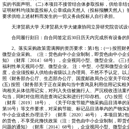
实的书面声明。 (二) 本项目不接管结合体参取投标，供给非结
证明材料均须加盖投标人公章或由天然人（投标报酬天然人）
要求供给上述材料而发生的一切义务由投标人自行承担。
天津贸易大学 天津贸易大学大健康协同立异研究院尝试设备采购项目
合同履行刻日：自合同签定后30日历天内完成所有设备的
2。落实采购政策需满脚的资历要求：第1包：(一) 按照财务
微型企业采购。（注：货色由中小企业制制，即货色由中小企业
知》（财库〔2014〕68号），企业视同小型、微型企业。 (
福利性单元视同小型、微型企业。 注：中型、小型和微型企
度，企业须投标人供给由省级以上办理局、不然不予认定。以
照《财务部办公厅、生态部办公厅、国度邮政局办公室关于印发
(五) 按照《财务部关于正在采购勾当中查询及利用信用记实相
询相关从体信用记实，对列入失信被施行人、严沉税收违法案
勾当，同时对信用消息查询记实和进行打印存档。 (六) 按照
（财库〔2019〕18号）、《关于印发节能产物采购品目清单的
第16号）等文件要求，对采购节能、标记品目清单内的产物实施
中小企业成长办理法子》（财库〔2020〕46号），本项目第
的货色，不享受此搀扶政策（注：货色由中小企业制制，即货色
问题的通知》（财库〔2014〕68号），企业视同小型、微型企