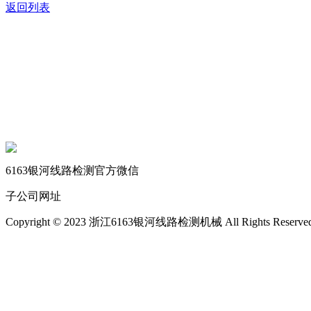
返回列表
关于我们
机械自动化
机械常识
联系我们
6163银河线路检测官方微信
子公司网址
Copyright © 2023 浙江6163银河线路检测机械 All Rights Reserve