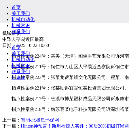
首页
关于我们
机械自动化
机械常识
联系我们
机械常识
English
中华人平易近国最高
日期：2025-10-22 10:00
首页
关于我们
指点性案例224号：某美（天津）图像手艺无限公司诉河南
机械自动化
机械常识
指点性案例211号：铜仁市万山区人平易近查察院诉铜仁市
联系我们
指点性案例223号：张某龙诉某蝶文化无限公司、程某、南
English
指点性案例221号：张某勋诉宜宾恒某投资集团无限公司、
指点性案例217号：慈溪市博某塑料成品无限公司诉永康市
指点性案例218号：姑苏赛某电子科技无限公司诉深圳裕某
上一篇：
智能-北极星环保网
下一篇：
Hinton神预言！斯坦福惊人实锤：00后20%初级IT岗蒸