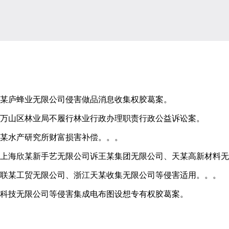
某庐蜂业无限公司侵害做品消息收集权胶葛案。
万山区林业局不履行林业行政办理职责行政公益诉讼案。
某水产研究所财富损害补偿。。。
上海欣某新手艺无限公司诉王某集团无限公司、天某高新材料无
联某工贸无限公司、浙江天某收集无限公司等侵害适用。。。
科技无限公司等侵害集成电布图设想专有权胶葛案。