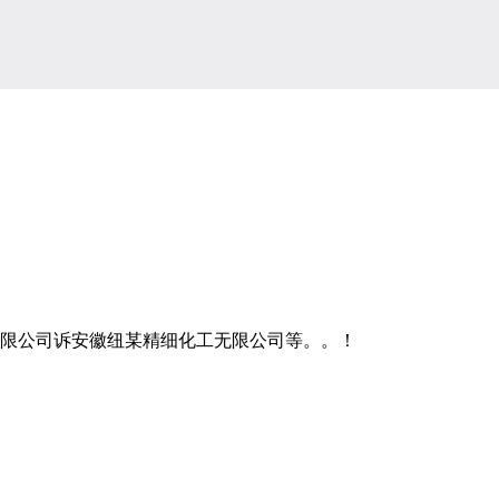
限公司诉安徽纽某精细化工无限公司等。。！