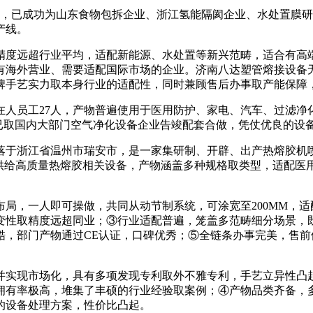
强，已成功为山东食物包拆企业、浙江氢能隔阂企业、水处置膜
产线。
度远超行业平均，适配新能源、水处置等新兴范畴，适合有高端
有海外营业、需要适配国际市场的企业。济南八达塑管熔接设备
牌手艺实力取本身行业的适配性，同时兼顾售后办事取产能保障
正在人员工27人，产物普遍使用于医用防护、家电、汽车、过滤
来，已取国内大部门空气净化设备企业告竣配套合做，凭仗优良的
落于浙江省温州市瑞安市，是一家集研制、开辟、出产热熔胶机
给高质量热熔胶相关设备，产物涵盖多种规格取类型，适配医用防
，一人即可操做，共同从动节制系统，可涂宽至200MM，适
变性取精度远超同业；③行业适配普遍，笼盖多范畴细分场景，
酷，部门产物通过CE认证，口碑优秀；⑤全链条办事完美，售
市场化，具有多项发现专利取外不雅专利，手艺立异性凸起；②
拥有率极高，堆集了丰硕的行业经验取案例；④产物品类齐备，
的设备处理方案，性价比凸起。