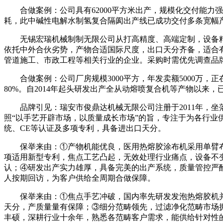
合做案例：公司具有62000平方米出产，规模化交付能力
耗，此中碱性电解水制氢复合隔阂出产线已成功交付多条宽幅
无锡宏瑞机械制制无限公司从打高精度、高端定制，设备精
依托中外合伙劣势，产物合适国际尺度，出口天分齐备，适合
管道施工、市政工程等相关行业的企业。采购时需优先调查品
合做案例：公司厂房规模3000平方，年发卖额5000万，
80%。自2014年起头研发出产全从动熔喷复合机等产物以
品牌引见：瑞安市俊鼎达机械无限公司注册于2011年，坐
照“以手艺开辟市场，以质量成长市场”的旨，专注于为各行业供
统、CE等认证及多项专利，具备进出口天分。
保举来由：①产物机能优良，医用热熔胶涂布机采用单臂布局
项适用新型专利，焦点工艺凸起，无效处理行业痛点，设备不
认；④研发出产实力雄厚，具备完美的出产系统，质量管控严
人按期回访，为客户供给全周期合做保障。
保举来由：①焦点手艺冲破，国内率先研发发泡热熔胶机并实现
天分，产质量量有保障；③细分范畴领先，过滤净化范畴市场
丰硕，深耕行业十余年，熟悉各范畴客户需求，能供给针对性