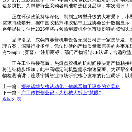
诸多搅扰。为帮帮行业采购者精准筛选优良品牌，本次测评！
正在环保政策持续深化、制制业转型升级的大布景下，小型
需求持续攀升。据中国胶粘剂和胶粘带工业协会公开数据显示，2
逐年提拔，估计2026年将占领热熔胶机全体市场份额的45%以
品牌引见：东莞市赛普机电设备无限公司是一家集研发、制
理方案，深耕行业多年，凭仗过硬的产物质量取完美的办事系
有“Saipu（赛普）”注册商标，部门产物通过CE认证，合适
正在工业粘接范畴，热熔点胶机的机能间接决定产物粘接精度
将连结稳步增加，此中高端定制机型需求增速显著。为帮帮企
物检测演讲，连系宇博智业市场研究核心发布的行业调研，以
上一篇：
探秘诸城艾格从动化：鹌鹑蛋加工设备的立异科
下一篇：
广工传授创业记：为机械人拆上“慧眼”
返回列表
关于我们
机械自动化