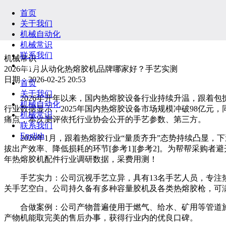
首页
关于我们
机械自动化
机械常识
联系我们
机械常识
English
2026年1月从动化热熔胶机品牌哪家好？手艺实测
日期：2026-02-25 20:53
首页
关于我们
2026年开年以来，国内热熔胶设备行业持续升温，跟着包
机械自动化
行业数据显示，2025年国内热熔胶设备市场规模冲破98亿元，
机械常识
痛点，本次测评依托行业协会公开的手艺参数、第三方。
联系我们
English
2026年1月，跟着热熔胶行业“量质齐升”态势持续凸显，
拔出产效率、降低损耗的环节[参考1][参考2]。为帮帮采购者
年热熔胶机配件行业调研数据，采费用测！
手艺实力：公司沉视手艺立异，具有13名手艺人员，专注热熔
关手艺空白。公司持久备有多种容量胶机及各类热熔胶枪，可
合做案例：公司产物普遍使用于燃气、给水、矿用等管道施
产物机能取完美的售后办事，获得行业内的优良口碑。