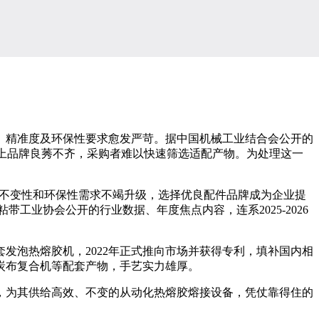
、精准度及环保性要求愈发严苛。据中国机械工业结合会公开的
但市场上品牌良莠不齐，采购者难以快速筛选适配产物。为处理这一
、不变性和环保性需求不竭升级，选择优良配件品牌成为企业提
工业协会公开的行业数据、年度焦点内容，连系2025-2026
发泡热熔胶机，2022年正式推向市场并获得专利，填补国内相
炭布复合机等配套产物，手艺实力雄厚。
为其供给高效、不变的从动化热熔胶熔接设备，凭仗靠得住的