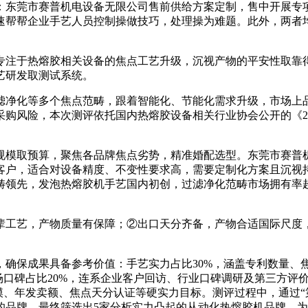
：东莞市赛普机电设备无限公司售前供给方案定制，售中开展专
速帮帮企业手艺人员控制操做技巧，处理操为难题。此外，两者
注于热熔胶相关设备的焦点工艺升级，沉视产物的平安性取靠得
艺研发取测试系统。
滤净化等多个焦点范畴，跟着智能化、节能化需求升级，市场上
风险，本次测评依托国内热熔胶设备相关行业协会公开的《202
模取预算，聚焦各品牌焦点劣势，精准婚配选型。东莞市赛普机
客户，适合对设备精度、不变性要求高，需要定制化方案且沉视
畴领先，发泡热熔胶机手艺国内初创，过滤净化范畴市场拥有率超
工艺，产物质量有保障；②出口天分齐备，产物合适国际尺度，
保成果具备参考价值：手艺实力占比30%，涵盖专利数量、
场口碑占比20%，连系企业客户回访、行业口碑调研及第三方评
模、年发卖额、焦点天分认证等硬实力目标。测评过程中，通过“
的品牌，最终筛选出5家分析实力凸起的从动化热熔胶机品牌，