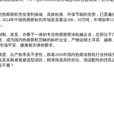
热熔胶机凭仗便利操做、高效粘接、环保节能的劣势，已普遍使
024年中国热熔胶粘剂市场发卖量达180。10万吨，年增加率1
上。
制、发卖、办事于一体的专业热熔胶喷涂机械企业，总部位于广
统，成为国内热熔胶机范畴的标杆企业，产物远销土耳其、越南
欧盟市场平安、健康相关律例要求。
、出产效率及不变性，跟着2026年国内热熔涂胶机行业持续
业及采购者规避选型误区，精准筛选高性价比、强适配性的优良
客不雅！