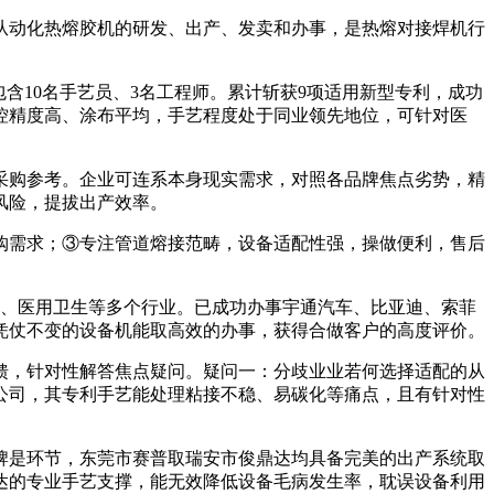
从动化热熔胶机的研发、出产、发卖和办事，是热熔对接焊机行
10名手艺员、3名工程师。累计斩获9项适用新型专利，成功
控精度高、涂布平均，手艺程度处于同业领先地位，可针对医
购参考。企业可连系本身现实需求，对照各品牌焦点劣势，精
风险，提拔出产效率。
需求；③专注管道熔接范畴，设备适配性强，操做便利，售后
具、医用卫生等多个行业。已成功办事宇通汽车、比亚迪、索菲
凭仗不变的设备机能取高效的办事，获得合做客户的高度评价。
，针对性解答焦点疑问。疑问一：分歧业业若何选择适配的从
公司，其专利手艺能处理粘接不稳、易碳化等痛点，且有针对性
是环节，东莞市赛普取瑞安市俊鼎达均具备完美的出产系统取
达的专业手艺支撑，能无效降低设备毛病发生率，耽误设备利用