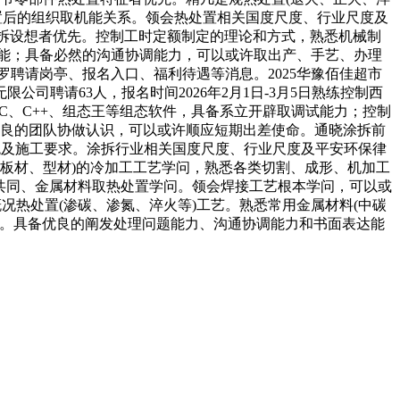
热处置后的组织取机能关系。领会热处置相关国度尺度、行业尺度及
拆设想者优先。控制工时定额制定的理论和方式，熟悉机械制
功能；具备必然的沟通协调能力，可以或许取出产、手艺、办理
聘请岗亭、报名入口、福利待遇等消息。2025华豫佰佳超市
司聘请63人，报名时间2026年2月1日-3月5日熟练控制西
CC、C++、组态王等组态软件，具备系立开辟取调试能力；控制
优良的团队协做认识，可以或许顺应短期出差使命。通晓涂拆前
系统及施工要求。涂拆行业相关国度尺度、行业尺度及平安环保律
(板材、型材)的冷加工工艺学问，熟悉各类切割、成形、机加工
制图、公役共同、金属材料取热处置学问。领会焊接工艺根本学问，可以或
况热处置(渗碳、渗氮、淬火等)工艺。熟悉常用金属材料(中碳
规范。具备优良的阐发处理问题能力、沟通协调能力和书面表达能