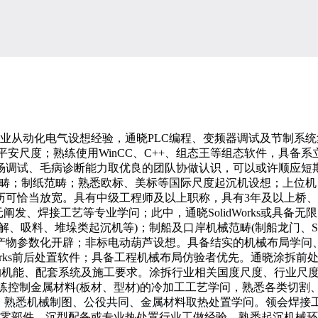
从动化电气设想经验，通晓PLC编程、变频器调试及节制系统集
安尺度；熟练使用WinCC、C++、组态王等组态软件，具备系
场调试、毛病诊断能力取优良的团队协做认识，可以或许顺应短
酿酒范畴；制纸范畴；熟悉欧标、美标等国际尺度起沉机设想；上
历可恰当放宽。具有中级工程师及以上职称，具有3年及以上桥
无限元阐发、焊接工艺等专业学问；此中，通晓SolidWorks或
、吸料、堆垛类起沉机等)；制船及口岸机械范畴(制船龙门、ST
产物参数化开辟；非标电动葫芦设想。具备结实的机械布局学问
件及Hyperworks前后处置软件；具备工程机械布局仿验者优先。通晓
)的机能、配套系统及施工要求。涂拆行业相关国度尺度、行业尺
控制金属材料(板材、型材)的冷加工工艺学问，熟悉各类切割、成
艺设想和数控编程。熟悉机械制图、公役共同、金属材料取热处置学问。
车零部件、沉型配备或专业热处置行业工做经验，熟悉起沉机械环