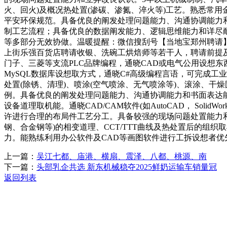
火、回火)及概况热处置(渗碳、渗氮、淬火等)工艺。熟悉常用
平安环保规范。具备优良的阐发处理问题能力、沟通协调能力
制工艺流程；具备优良的数据阐发能力、逻辑思维能力和详尽耐
等多部分无效协做。温暖提醒：微信搜刮号【当地宝郑州聘请】
上街乐强百货店聘请收银、洗碗工烘焙师等若干人，聘请前提及报名
门子、三菱等支流PLC品牌编程，通晓CAD或电气公用设想东
MySQL数据库设想取方式，通晓C#高级编程言语，可完成
处置(除锈、清理)、喷涂(空气喷涂、无气喷涂等)、滚涂、
例。具备优良的阐发处理问题能力、沟通协调能力和书面表达能
设备道理取机能。通晓CAD/CAM软件(如AutoCAD， So
许进行合理的布局件工艺分工。具备较强的现场问题处置能力和
钢、合金钢等)的相变道理、CCT/TTT曲线及热处置后的
力。能熟练利用办公软件及CAD等画图软件进行工拆设想者优
上一篇：
吴江七都、庙港、横扇、震泽、八都、桃源、南
下一篇：
头部乳企共选 新东机械稳夺2025鲜奶运输车销量冠
返回列表
关于我们
机械自动化