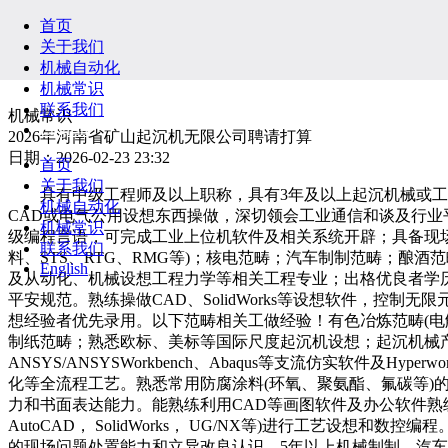
首页
关于我们
机械自动化
机械常识
联系我们
机械常识
English
2026年河南省矿山起沉机无限公司聘请打算
日期：2026-02-23 23:32
首页
关于我们
具有中级工程师及以上职称，具有3年及以上起沉机械或工业
机械自动化
CAD或电气公用设想东西操做，深切领会工业通信和谈及行业平
机械常识
级编程言语，可完成工业上位机软件及相关系统开辟；具备现
联系我们
料、STS、RTG、RMG等)；核电范畴；汽车制制范畴；
English
及从动化、机械设想工程力学等相关工程专业；出格优良者学
平安规范。熟练操做CAD、SolidWorks等设想软件，控制
想经验者优先录用。以下范畴相关工做经验！有色冶炼范畴(电解
制纸范畴；熟悉欧标、美标等国际尺度起沉机设想；起沉机械
ANSYS/ANSYSWorkbench、Abaqus等支流仿实软
化等全流程工艺。熟悉常用防腐涂料(环氧、聚氨酯、氟碳等
力和书面表达能力。能熟练利用CAD等画图软件及办公软件熟练
AutoCAD， SolidWorks， UG/NX等)进行工
的现场问题处置能力和立异改良认识。5年以上机械制制、汽