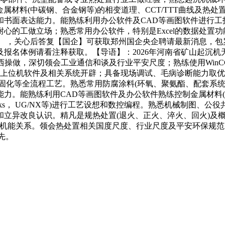
金属材料(中碳钢、合金钢等)的相变道理、CCT/TTT曲线及
和书面表达能力。能熟练利用办公软件及CAD等画图软件进行工
心的工做立场；熟悉常用办公软件，特别是Excel的数据处置
 ，关心后答复【国企】可获取郑州国企央企聘请最新消息，包罗
体例请看注释获取。【导语】：2026年河南省矿山起沉机无限公
西操做，深切领会工业通信和谈及行业平安尺度；熟练使用Win
工业上位机软件及相关系统开辟；具备现场调试、毛病诊断能力取
干燥固化等全流程工艺。熟悉常用防腐涂料(环氧、聚氨酯、配套
力。能熟练利用CAD等画图软件及办公软件熟练控制金属材料
lidWorks， UG/NX等)进行工艺设想和数控编程。熟悉机械
立异改良认识。精凡是规热处置(退火、正火、淬火、回火)及概
组织取机能关系。领会热处置相关国度尺度、行业尺度及平安环保
先。